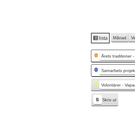
Månad
V
lista
V
i
Kategorier
s
Årets traditioner 
a
s
Samarbets projekt
o
m
Volontärer - Vapa
Skriv ut
V
i
s
a