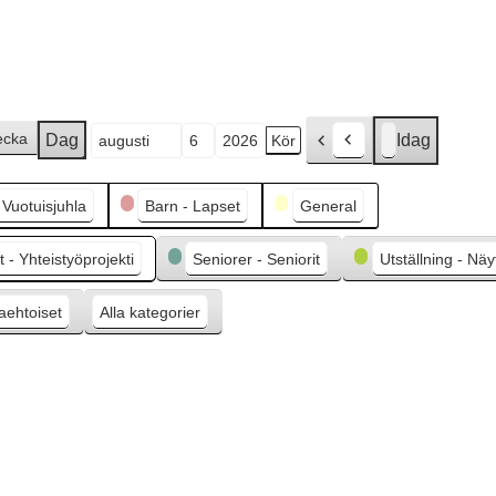
ecka
Dag
Idag
F
Månad
Dag
År
ö
r
- Vuotuisjuhla
Barn - Lapset
General
e
g
 - Yhteistyöprojekti
Seniorer - Seniorit
Utställning - Näy
å
e
aehtoiset
Alla kategorier
n
d
e