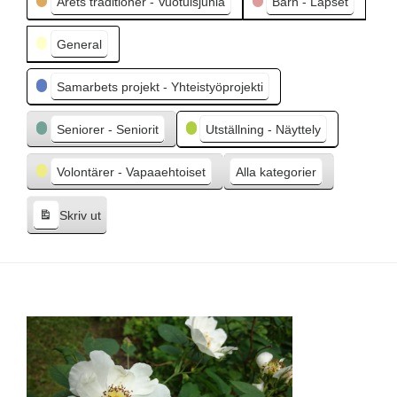
Årets traditioner - Vuotuisjuhla
Barn - Lapset
e
g
General
å
e
Samarbets projekt - Yhteistyöprojekti
n
d
Seniorer - Seniorit
Utställning - Näyttely
e
Volontärer - Vapaaehtoiset
Alla kategorier
Skriv ut
V
i
s
a