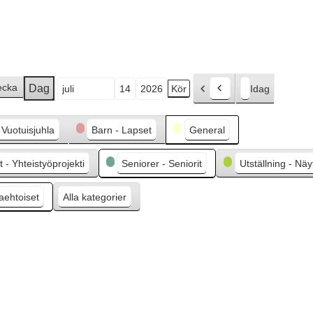
ecka
Dag
Idag
F
Månad
Dag
År
ö
r
- Vuotuisjuhla
Barn - Lapset
General
e
g
 - Yhteistyöprojekti
Seniorer - Seniorit
Utställning - Näy
å
e
aehtoiset
Alla kategorier
n
d
e