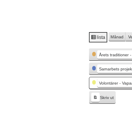
Månad
V
lista
V
i
Kategorier
s
Årets traditioner 
a
s
Samarbets projekt
o
m
Volontärer - Vapa
Skriv ut
V
i
s
a