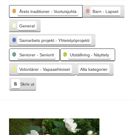
e
Kategorier
g
Årets traditioner - Vuotuisjuhla
Barn - Lapset
å
e
General
n
d
Samarbets projekt - Yhteistyöprojekti
e
Seniorer - Seniorit
Utställning - Näyttely
Volontärer - Vapaaehtoiset
Alla kategorier
Skriv ut
V
i
s
a