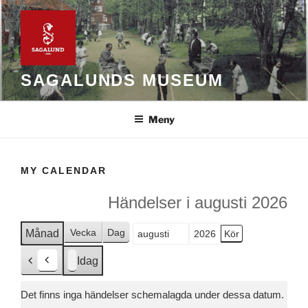
Hoppa
till
innehåll
SAGALUNDS MUSEUM
Meny
MY CALENDAR
Händelser i augusti 2026
Vecka
Dag
Månad
Månad
År
Idag
F
ö
Det finns inga händelser schemalagda under dessa datum.
r