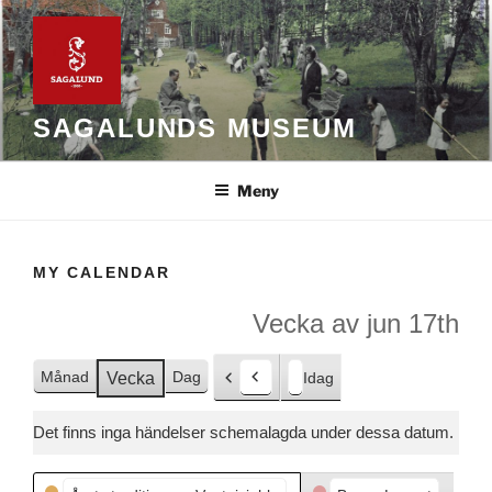
Hoppa
till
innehåll
SAGALUNDS MUSEUM
Meny
MY CALENDAR
Vecka av jun 17th
Månad
Dag
Vecka
Idag
F
ö
Det finns inga händelser schemalagda under dessa datum.
r
e
Kategorier
g