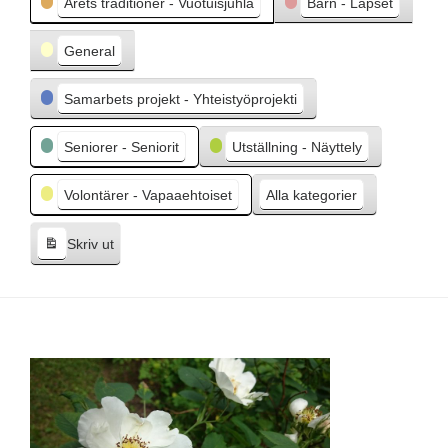
Årets traditioner - Vuotuisjuhla
Barn - Lapset
å
e
General
n
d
Samarbets projekt - Yhteistyöprojekti
e
Seniorer - Seniorit
Utställning - Näyttely
Volontärer - Vapaaehtoiset
Alla kategorier
Skriv ut
V
i
s
a