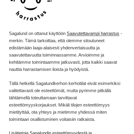
Sagalund on ottanut käyttöön
Saavutettavampi harrastus
-
merkin. Tämä tarkoittaa, että olemme sitoutuneet
edistämään laaja-alaisesti yhdenvertaisuutta ja
saavutettavuutta toiminnassamme. Arvioimme ja
kehitämme toimintaamme jatkuvasti, jotta kaikki saavat
nauttia harrastamisen iloista ja hyödyistä.
Tällä hetkellä Sagalundkerhon kerhotilat eivät esimerkiksi
valitettavasti ole esteettömät, mutta pyrimme pitkällä
tähtäimellä toteuttamaan tarvittavat
esteettömyyskorjaukset. Mikäli tilojen esteettömyys
mietityttää, ota yhteys ja mietimme yhdessä miten
toimintaan osallistuminen voitaisiin ratkaista.
Lisätietoja Sagalundin esteettömyydestä ja