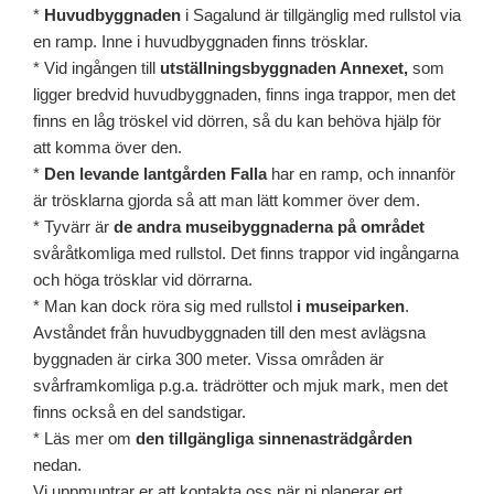
*
Huvudbyggnaden
i Sagalund är tillgänglig med rullstol via
en ramp. Inne i huvudbyggnaden finns trösklar.
* Vid ingången till
utställningsbyggnaden Annexet,
som
ligger bredvid huvudbyggnaden, finns inga trappor, men det
finns en låg tröskel vid dörren, så du kan behöva hjälp för
att komma över den.
*
Den levande lantgården Falla
har en ramp, och innanför
är trösklarna gjorda så att man lätt kommer över dem.
* Tyvärr är
de andra museibyggnaderna på området
svåråtkomliga med rullstol. Det finns trappor vid ingångarna
och höga trösklar vid dörrarna.
* Man kan dock röra sig med rullstol
i museiparken
.
Avståndet från huvudbyggnaden till den mest avlägsna
byggnaden är cirka 300 meter. Vissa områden är
svårframkomliga p.g.a. trädrötter och mjuk mark, men det
finns också en del sandstigar.
* Läs mer om
den tillgängliga sinnenasträdgården
nedan.
Vi uppmuntrar er att kontakta oss när ni planerar ert