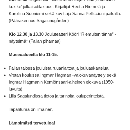
kuiske’
julkaisutilaisuus. Kirjailijat Reetta Niemelä ja
Karoliina Suoniemi sekä kuvittaja Sanna Pelliccioni paikalla.
(Päärakennus Sagalundgården)
Klo 12.30 ja 13.30
Jouluteatteri Kööri ”Riemuiten tänne” -
näytelmä* (Fallan pihamaa)
Museoalueella klo 11-15:
Fallan talossa jouluista ruuanlaittoa ja jouluaskartelua.
Vretan koulussa Ingmar Hagman -valokuvanäyttely sekä
Ingmar Hagmanin Kemiönsaari-aiheinen elokuva (1950-
luvulta).
Lilla Sagalundissa tietoa ja tarinoita jouluperinteistä.
Tapahtuma on ilmainen.
Lämpimästi tervetuloa!