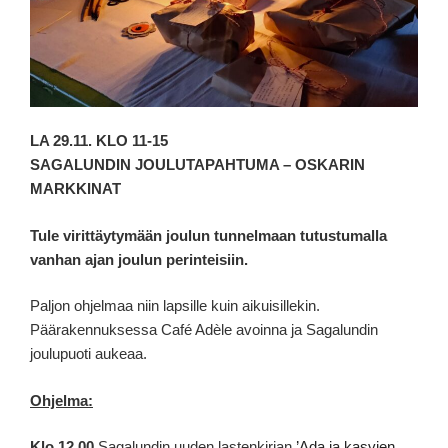
LA 29.11. KLO 11-15
SAGALUNDIN JOULUTAPAHTUMA – OSKARIN
MARKKINAT
Tule virittäytymään joulun tunnelmaan tutustumalla
vanhan ajan joulun perinteisiin.
Paljon ohjelmaa niin lapsille kuin aikuisillekin.
Päärakennuksessa Café Adèle avoinna ja Sagalundin
joulupuoti aukeaa.
Ohjelma:
Klo 12.00
Sagalundin uuden lastenkirjan
’Ada ja kasvien