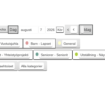
ecka
Dag
Idag
F
Månad
Dag
År
ö
r
- Vuotuisjuhla
Barn - Lapset
General
e
g
 - Yhteistyöprojekti
Seniorer - Seniorit
Utställning - Näy
å
e
aehtoiset
Alla kategorier
n
d
e