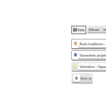
Månad
V
lista
V
i
Kategorier
s
Årets traditioner 
a
s
Samarbets projekt
o
m
Volontärer - Vapa
Skriv ut
V
i
s
a