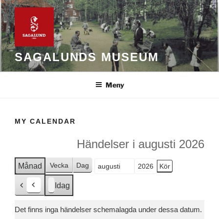
Hoppa
till
innehåll
SAGALUNDS MUSEUM
Meny
MY CALENDAR
Händelser i augusti 2026
Vecka
Dag
Månad
Månad
År
Idag
F
ö
Det finns inga händelser schemalagda under dessa datum.
r