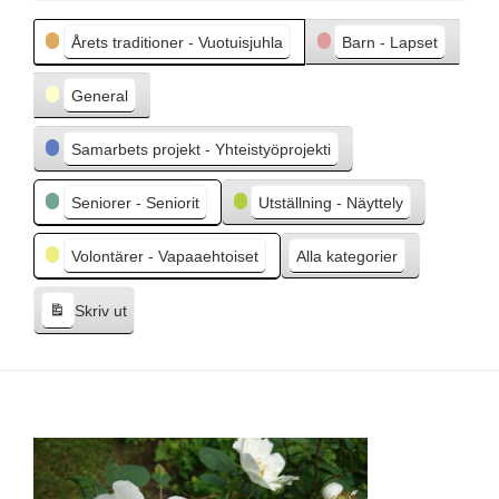
e
Kategorier
g
Årets traditioner - Vuotuisjuhla
Barn - Lapset
å
e
General
n
d
Samarbets projekt - Yhteistyöprojekti
e
Seniorer - Seniorit
Utställning - Näyttely
Volontärer - Vapaaehtoiset
Alla kategorier
Skriv ut
V
i
s
a