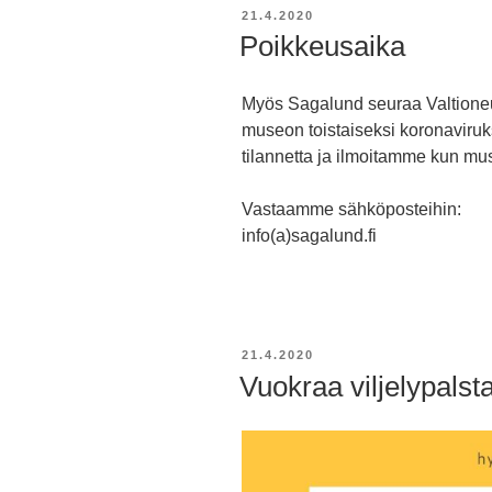
JULKAISTU
21.4.2020
Poikkeusaika
Myös Sagalund seuraa Valtioneu
museon toistaiseksi koronavir
tilannetta ja ilmoitamme kun mu
Vastaamme sähköposteihin:
info(a)sagalund.fi
JULKAISTU
21.4.2020
Vuokraa viljelypalst