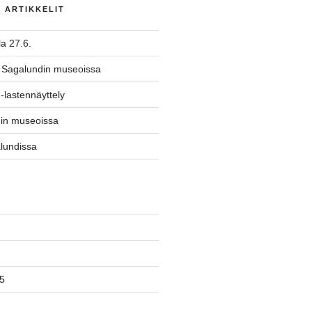
T ARTIKKELIT
a 27.6.
 Sagalundin museoissa
-lastennäyttely
din museoissa
lundissa
5