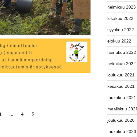
helmikuu 2023
lokakuu 2022
syyskuu 2022
elokuu 2022
heinäkuu 2022
helmikuu 2022
joulukuu 2021
kesäkuu 2021
toukokuu 2021
maaliskuu 202
Sivu
Sivu
Sivu
5
1
…
4
joulukuu 2020
toukokuu 2020