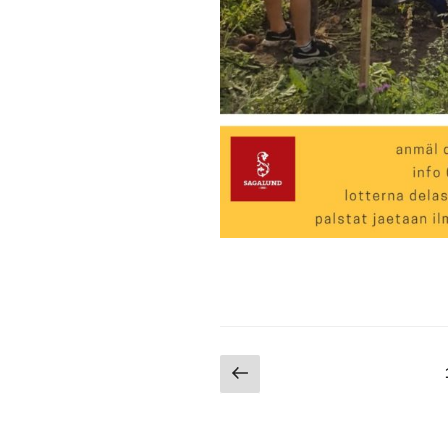
Artikkelien
Edellinen
sivu
sivutus