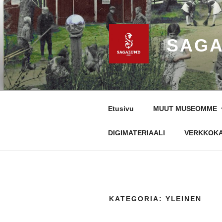
Siirry
sisältöön
SAGA
Etusivu
MUUT MUSEOMME
DIGIMATERIAALI
VERKKOK
KATEGORIA:
YLEINEN