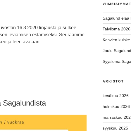
VIIMEISIMMÄ
Sagalund elää l
voston 16.3.2020 linjausta ja sulkee
Talviloma 2026
uksen leviämisen estämiseksi. Seuraamme
Kasvien kuiske 
seo jälleen avataan.
Joulu Sagalun
Syysloma Saga
ARKISTOT
kesäkuu 2026
a Sagalundista
helmikuu 2026
marraskuu 202
syyskuu 2025