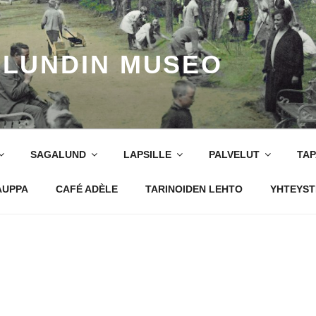
LUNDIN MUSEO
SAGALUND
LAPSILLE
PALVELUT
TA
AUPPA
CAFÉ ADÈLE
TARINOIDEN LEHTO
YHTEYST