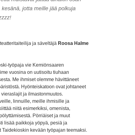
kesänä, jotta meille jää polkuja
zzzz!
atteritaiteilija ja säveltäjä
Roosa Halme
ski-työpaja vie Kemiönsaaren
iime vuosina on uutisoitu tiuhaan
esta. Me ihmiset olemme hävittäneet
ristöstä. Hyönteiskatoon ovat johtaneet
vieraslajit ja ilmastonmuutos.
ille, linnuille, meille ihmisille ja
ttää niitä esimerkiksi, omenista,
ölyttämisestä. Pörriäiset ja muut
sti lisää paikkoja yöpyä, pesiä ja
set Taidekioskin kevään työpajan teemaksi.