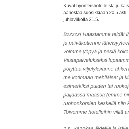
Kuvat hyönteishotelleista julkai
äänestää suosikkiaan 20.5 asti. V
juhlaviikolla 21.5.
Bzzzzz! Haastamme teidät i
ja päiväkotienne läheisyyteen
voimme yöpyä ja pesiä kok
Vastapalvelukseksi lupaamm
pölyttää viljelyksiänne ahk
me kotimaan mehiläiset ja k
esimerkiksi puiden tai ruoko
paljaassa maassa (emme niin
ruohonkorsien keskellä niin 
Toivomme hotelleihin villiä a
p.s. Sanokaa äideille ja isill