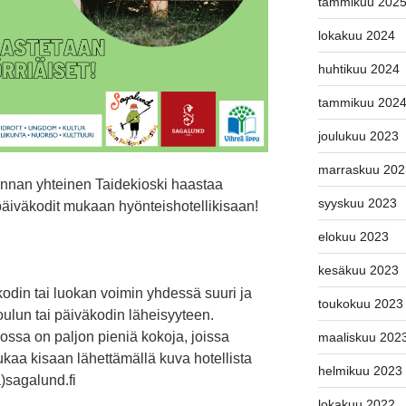
tammikuu 202
lokakuu 2024
huhtikuu 2024
tammikuu 202
joulukuu 2023
marraskuu 202
nnan yhteinen Taidekioski haastaa
syyskuu 2023
äiväkodit mukaan hyönteishotellikisaan!
elokuu 2023
kesäkuu 2023
din tai luokan voimin yhdessä suuri ja
toukokuu 2023
koulun tai päiväkodin läheisyyteen.
ossa on paljon pieniä kokoja, joissa
maaliskuu 202
tukaa kisaan lähettämällä kuva hotellista
helmikuu 2023
a)sagalund.fi
lokakuu 2022