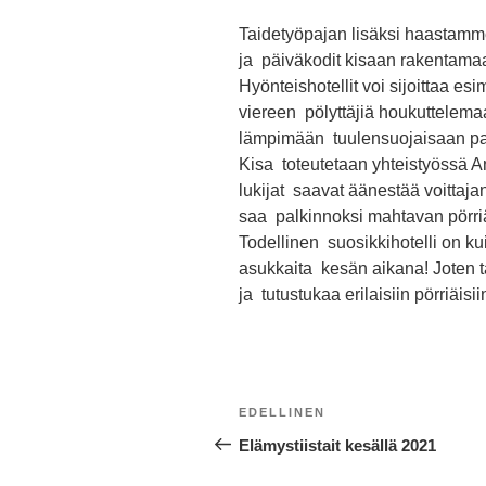
Taidetyöpajan lisäksi haastamme
ja päiväkodit kisaan rakentama
Hyönteishotellit voi sijoittaa e
viereen pölyttäjiä houkuttelema
lämpimään tuulensuojaisaan paik
Kisa toteutetaan yhteistyössä 
lukijat saavat äänestää voittaja
saa palkinnoksi mahtavan pörriä
Todellinen suosikkihotelli on kui
asukkaita kesän aikana! Joten t
ja tutustukaa erilaisiin pörriäisii
Artikkelien
Edellinen
EDELLINEN
selaus
artikkeli
Elämystiistait kesällä 2021