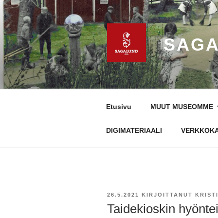
Siirry
sisältöön
SAGA
Etusivu
MUUT MUSEOMME
DIGIMATERIAALI
VERKKOK
JULKAISTU
26.5.2021
KIRJOITTANUT
KRIST
Taidekioskin hyönteis