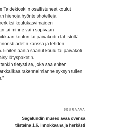
 Taidekioskiin osallistuneet koulut
an hienoja hyönteishotelleja.
simerkiksi koulukasvimaiden
an tai minne vain sopivaan
kaan koulun tai päiväkodin lähistöllä.
Annonsbladetin kanssa ja lehden
n. Eniten ääniä saanut koulu tai päiväkoti
isyllätyspaketin.
tenkin tietysti se, joka saa eniten
arkkailkaa rakennelmianne syksyn tullen
n.”
SEURAAVA
Seuraava
artikkeli
Sagalundin museo avaa ovensa
tiistaina 1.6. innokkaana ja herkästi