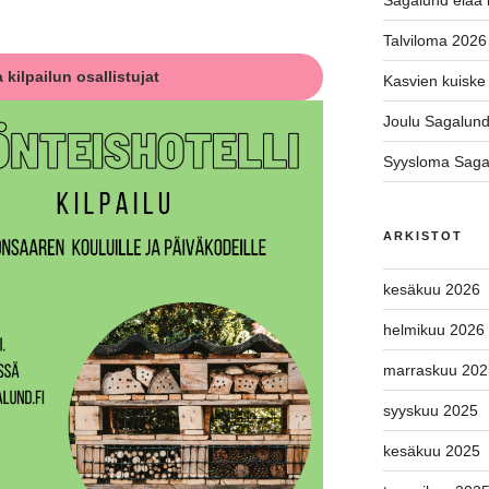
Sagalund elää l
Talviloma 2026
 kilpailun osallistujat
Kasvien kuiske 
Joulu Sagalun
Syysloma Saga
ARKISTOT
kesäkuu 2026
helmikuu 2026
marraskuu 202
syyskuu 2025
kesäkuu 2025