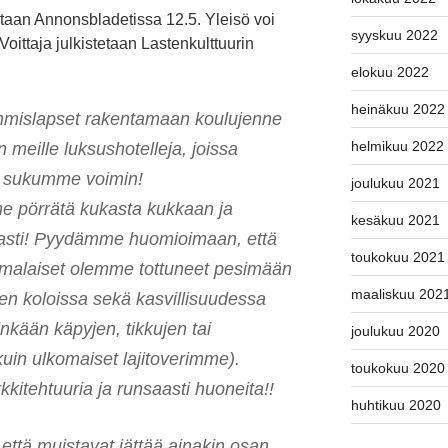
staan Annonsbladetissa 12.5. Yleisö voi
syyskuu 2022
oittaja julkistetaan Lastenkulttuurin
elokuu 2022
heinäkuu 2022
hmislapset rakentamaan koulujenne
helmikuu 2022
 meille luksushotelleja, joissa
o sukumme voimin!
joulukuu 2021
e pörrätä kukasta kukkaan ja
kesäkuu 2021
erasti! Pyydämme huomioimaan, että
toukokuu 2021
imalaiset olemme tottuneet pesimään
maaliskuu 202
jen koloissa sekä kasvillisuudessa
kään käpyjen, tikkujen tai
joulukuu 2020
kuin ulkomaiset lajitoverimme).
toukokuu 2020
rkkitehtuuria ja runsaasti huoneita!!
huhtikuu 2020
e että muistavat jättää ainakin osan