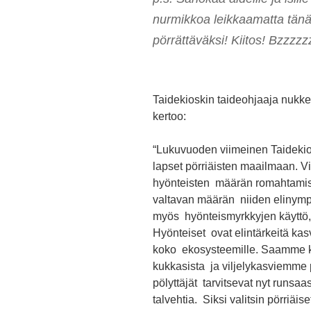
nurmikkoa leikkaamatta tänä 
pörrättäväksi! Kiitos! Bzzzzz
Taidekioskin taideohjaaja nukkete
kertoo:
“Lukuvuoden viimeinen Taidekio
lapset pörriäisten maailmaan. V
hyönteisten määrän romahtamis
valtavan määrän niiden elinympä
myös hyönteismyrkkyjen käyttö, 
Hyönteiset ovat elintärkeitä kasve
koko ekosysteemille. Saamme kii
kukkasista ja viljelykasviemme p
pölyttäjät tarvitsevat nyt runsaa
talvehtia. Siksi valitsin pörriäi