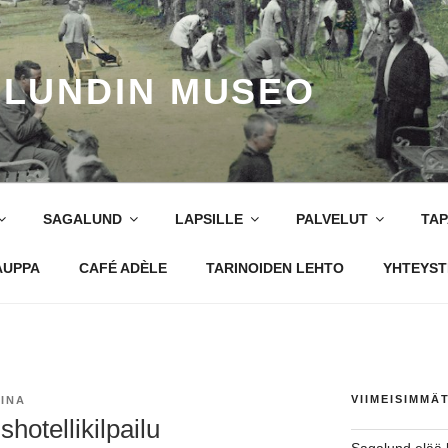
LUNDIN MUSEO
SAGALUND
LAPSILLE
PALVELUT
TA
AUPPA
CAFÉ ADÈLE
TARINOIDEN LEHTO
YHTEYST
VIIMEISIMMÄ
IINA
hotellikilpailu