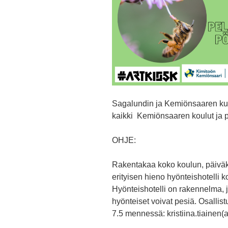
Sagalundin ja Kemiönsaaren ku
kaikki Kemiönsaaren koulut ja p
OHJE:
Rakentakaa koko koulun, päiväko
erityisen hieno hyönteishotelli 
Hyönteishotelli on rakennelma, j
hyönteiset voivat pesiä. Osallis
7.5 mennessä: kristiina.tiainen(