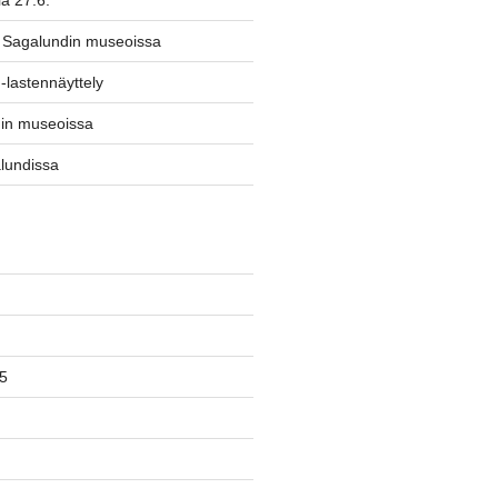
a 27.6.
 Sagalundin museoissa
-lastennäyttely
din museoissa
lundissa
5