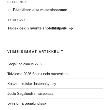
Edellinen
EDELLINEN
selaus
artikkeli
Pääsiäisen aika museoissamme
Seuraava
SEURAAVA
artikkeli
Taidekioskin hyönteishotellikilpailu
VIIMEISIMMÄT ARTIKKELIT
Sagalund elää la 27.6.
Talviloma 2026 Sagalundin museoissa
Kasvien kuiske -lastennäyttely
Joulu Sagalundin museoissa
Syysloma Sagalundissa