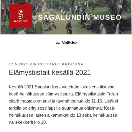
Siirry
sisältöön
SAGALUNDIN MUSEO
Valikko
JULKAISTU
17.5.2021
KIRJOITTANUT
KRISTIINA
Elämystiistait kesällä 2021
Kesällä 2021 Sagalundissa vietetään jokaisena tiistaina
kesä-heinäkuussa elämystiistaita. Elämystiistaisin Fallan
elävä maatalo on auki ja täynnä touhua klo 11-16. Lisäksi
tarjolla on erityisesti lapsille suunnattua ohjelmaa: Kesä-
heinäkuussa lasten aikamatkat klo 13 sekä heinäkuussa
nallekekkerit klo 10.