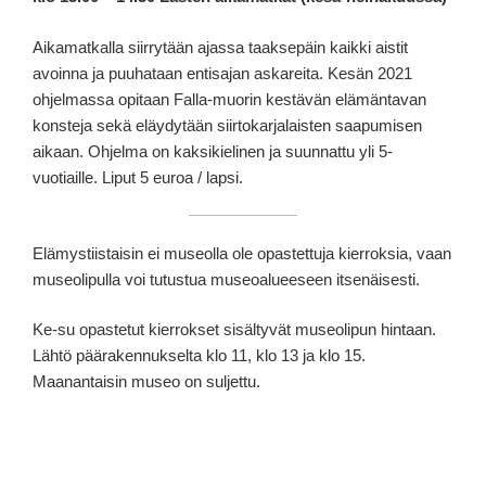
Aikamatkalla siirrytään ajassa taaksepäin kaikki aistit
avoinna ja puuhataan entisajan askareita. Kesän 2021
ohjelmassa opitaan Falla-muorin kestävän elämäntavan
konsteja sekä eläydytään siirtokarjalaisten saapumisen
aikaan. Ohjelma on kaksikielinen ja suunnattu yli 5-
vuotiaille. Liput 5 euroa / lapsi.
Elämystiistaisin ei museolla ole opastettuja kierroksia, vaan
museolipulla voi tutustua museoalueeseen itsenäisesti.
Ke-su opastetut kierrokset sisältyvät museolipun hintaan.
Lähtö päärakennukselta klo 11, klo 13 ja klo 15.
Maanantaisin museo on suljettu.
Artikkelien