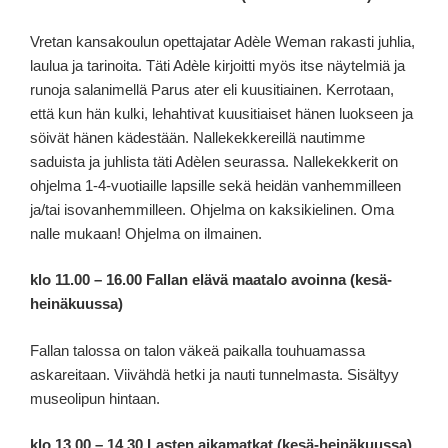
Vretan kansakoulun opettajatar Adèle Weman rakasti juhlia,
laulua ja tarinoita. Täti Adèle kirjoitti myös itse näytelmiä ja
runoja salanimellä Parus ater eli kuusitiainen. Kerrotaan,
että kun hän kulki, lehahtivat kuusitiaiset hänen luokseen ja
söivät hänen kädestään. Nallekekkereillä nautimme
saduista ja juhlista täti Adèlen seurassa. Nallekekkerit on
ohjelma 1-4-vuotiaille lapsille sekä heidän vanhemmilleen
ja/tai isovanhemmilleen. Ohjelma on kaksikielinen. Oma
nalle mukaan! Ohjelma on ilmainen.
klo 11.00 – 16.00 Fallan elävä maatalo avoinna (kesä-
heinäkuussa)
Fallan talossa on talon väkeä paikalla touhuamassa
askareitaan. Viivähdä hetki ja nauti tunnelmasta. Sisältyy
museolipun hintaan.
klo 13.00 – 14.30 Lasten aikamatkat (kesä-heinäkuussa)