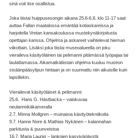
sinä voit itse osallistua.
Joka tiistai huippusesongin aikana 25.6-6.8. klo 11-17 saat
auttaa Fallan maatalossa emäntää kotiaskareissa ja
harjoitella Vretan kansakoulussa mustekynäkirjoitusta
opettajan kanssa. Ohjelma ja askareet vaihtelevat hieman
viikottain. Lisäksi joka tiistai museoalueella on joku
vieraileva käsityöläinen tai pelimanni pitämässä työpajaa tai
laulattamassa. Aikamatkatiistain ohjelma kuuluu museon
sisäänpääsylipun hintaan ja on suunnattu niin aikuisille kuin
lapsillekin.
Vierailevat käsityöläiset & pelimanni:
25.6. Hans G. Hästbacka – valokuvaa
neulanreikäkameralla
2.7. Minna Mollgren – muinaisia käsityötekniikoita
9.7. Hanne Nore & Mathias Nykänen – kalannahan
parkitusta & puunveistoa
16.7. Marja Launis – lankojen kasvivärjäystä