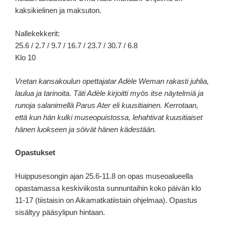
kaksikielinen ja maksuton.
Nallekekkerit:
25.6 / 2.7 / 9.7 / 16.7 / 23.7 / 30.7 / 6.8
Klo 10
Vretan kansakoulun opettajatar Adèle Weman rakasti juhlia,
laulua ja tarinoita. Täti Adèle kirjoitti myös itse näytelmiä ja
runoja salanimellä Parus Ater eli kuusitiainen. Kerrotaan,
että kun hän kulki museopuistossa, lehahtivat kuusitiaiset
hänen luokseen ja söivät hänen kädestään.
Opastukset
Huippusesongin ajan 25.6-11.8 on opas museoalueella
opastamassa keskiviikosta sunnuntaihin koko päivän klo
11-17 (tiistaisin on Aikamatkatiistain ohjelmaa). Opastus
sisältyy pääsylipun hintaan.