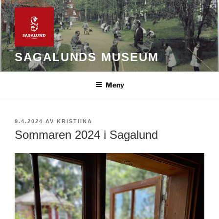
Hoppa
till
innehåll
SAGALUNDS MUSEUM
Meny
PUBLICERAT
9.4.2024
AV
KRISTIINA
Sommaren 2024 i Sagalund