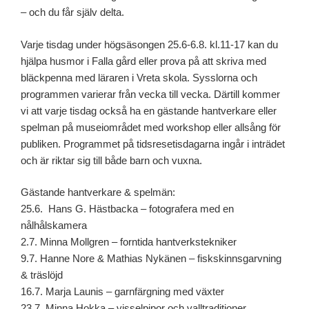
– och du får själv delta.
Varje tisdag under högsäsongen 25.6-6.8. kl.11-17 kan du
hjälpa husmor i Falla gård eller prova på att skriva med
bläckpenna med läraren i Vreta skola. Sysslorna och
programmen varierar från vecka till vecka. Därtill kommer
vi att varje tisdag också ha en gästande hantverkare eller
spelman på museiområdet med workshop eller allsång för
publiken. Programmet på tidsresetisdagarna ingår i inträdet
och är riktar sig till både barn och vuxna.
Gästande hantverkare & spelmän:
25.6. Hans G. Hästbacka – fotografera med en
nålhålskamera
2.7. Minna Mollgren – forntida hantverkstekniker
9.7. Hanne Nore & Mathias Nykänen – fiskskinnsgarvning
& träslöjd
16.7. Marja Launis – garnfärgning med växter
23.7. Minna Hokka – visselpipor och valltraditioner