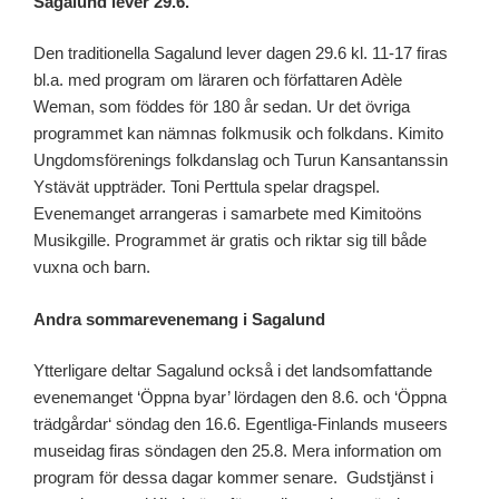
Sagalund lever 29.6.
Den traditionella Sagalund lever dagen 29.6 kl. 11-17 firas
bl.a. med program om läraren och författaren Adèle
Weman, som föddes för 180 år sedan. Ur det övriga
programmet kan nämnas folkmusik och folkdans. Kimito
Ungdomsförenings folkdanslag och Turun Kansantanssin
Ystävät uppträder. Toni Perttula spelar dragspel.
Evenemanget arrangeras i samarbete med Kimitoöns
Musikgille. Programmet är gratis och riktar sig till både
vuxna och barn.
Andra sommarevenemang i Sagalund
Ytterligare deltar Sagalund också i det landsomfattande
evenemanget ‘Öppna byar’ lördagen den 8.6. och ‘Öppna
trädgårdar‘ söndag den 16.6. Egentliga-Finlands museers
museidag firas söndagen den 25.8. Mera information om
program för dessa dagar kommer senare. Gudstjänst i