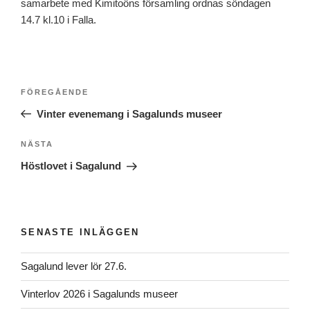
samarbete med Kimitoöns församling ordnas söndagen
14.7 kl.10 i Falla.
Inläggsnavigering
Föregående
FÖREGÅENDE
inlägg
Vinter evenemang i Sagalunds museer
Nästa
NÄSTA
inlägg
Höstlovet i Sagalund
SENASTE INLÄGGEN
Sagalund lever lör 27.6.
Vinterlov 2026 i Sagalunds museer