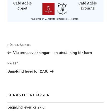
Inläggsnavigering
Föregående
FÖREGÅENDE
inlägg
Växternas viskningar – en utställning för barn
Nästa
NÄSTA
inlägg
Sagalund lever lör 27.6.
SENASTE INLÄGGEN
Sagalund lever lör 27.6.