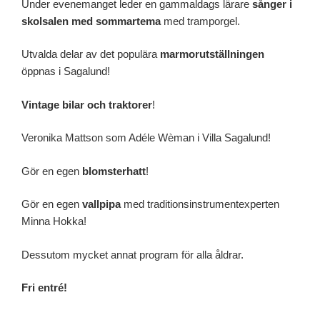
Under evenemanget leder en gammaldags lärare
sånger i
skolsalen med sommartema
med tramporgel.
Utvalda delar av det populära
marmorutställningen
öppnas i Sagalund!
Vintage bilar och traktorer
!
Veronika Mattson som Adéle Wèman i Villa Sagalund!
Gör en egen
blomsterhatt
!
Gör en egen
vallpipa
med traditionsinstrumentexperten
Minna Hokka!
Dessutom mycket annat program för alla åldrar.
Fri entré!