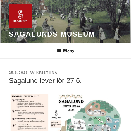
Hoppa
till
innehåll
SAGALUNDS MUSEUM
Meny
PUBLICERAT
25.6.2026
AV
KRISTIINA
Sagalund lever lör 27.6.