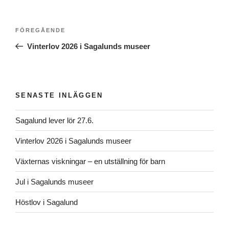
Inläggsnavigering
Föregående
FÖREGÅENDE
inlägg
Vinterlov 2026 i Sagalunds museer
SENASTE INLÄGGEN
Sagalund lever lör 27.6.
Vinterlov 2026 i Sagalunds museer
Växternas viskningar – en utställning för barn
Jul i Sagalunds museer
Höstlov i Sagalund