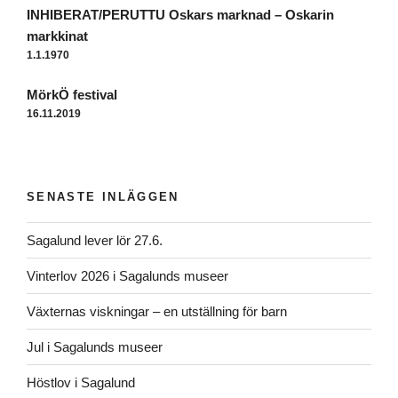
Inläggsnavigering
INHIBERAT/PERUTTU Oskars marknad – Oskarin
markkinat
1.1.1970
MörkÖ festival
16.11.2019
SENASTE INLÄGGEN
Sagalund lever lör 27.6.
Vinterlov 2026 i Sagalunds museer
Växternas viskningar – en utställning för barn
Jul i Sagalunds museer
Höstlov i Sagalund