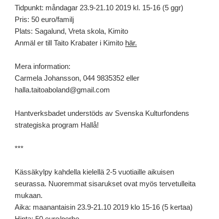
Tidpunkt: måndagar 23.9-21.10 2019 kl. 15-16 (5 ggr)
Pris: 50 euro/familj
Plats: Sagalund, Vreta skola, Kimito
Anmäl er till Taito Krabater i Kimito
här.
Mera information:
Carmela Johansson, 044 9835352 eller
halla.taitoaboland@gmail.com
Hantverksbadet understöds av Svenska Kulturfondens
strategiska program Hallå!
***
Kässäkylpy kahdella kielellä 2-5 vuotiaille aikuisen
seurassa. Nuoremmat sisarukset ovat myös tervetulleita
mukaan.
Aika: maanantaisin 23.9-21.10 2019 klo 15-16 (5 kertaa)
Hinta: 50 euro/perhe