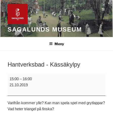
Hoppa
till
innehåll
SAGALUNDS MUSEUM
Meny
Hantverksbad - Kässäkylpy
Hantverksbad
15:00
–
16:00
-
21.10.2019
Kässäkylpy
Varifrån kommer ylle? Kan man spela spel med grytlappar?
Vad heter triangel på finska?