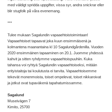
med väldigt spridda uppgifter, vissa syr, andra snickrar eller
blir stugfolk på våra evenemang.
***
Tulee mukaan Sagalundin vapaaehtoistoimintaan!
Vapaaehtoiset tapaavat joka kuun ensimmäisenä ja
kolmantena maanantaina kl 10 Sagalundgårdenilla. Vuoden
2020 ensimmäinen tapaaminen on 20.1. Juomme yhdessä
kahvit ja sitten ryhdymme vapaaehtoispuuhiin. Kuka
tahansa voi ryhtyä Sagalundin vapaaehtoiseksi, mitään
erityistaitoja tai koulutusta ei tarvita. Vapaaehtoisemme
tekevät monenmoista, toiset ompelevat, toiset nikkaroivat
ja jotkut ovat tupaväkenä tapahatumissamme.
Sagalund
Museivägen 7
Kimito
,
25700