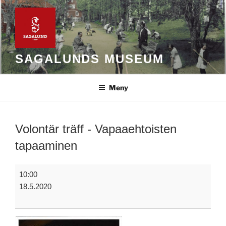
Hoppa
till
innehåll
SAGALUNDS MUSEUM
Meny
Volontär träff - Vapaaehtoisten
tapaaminen
Volontär
10:00
träff
18.5.2020
-
Vapaaehtoisten
tapaaminen