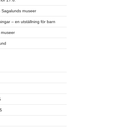
lör 27.6.
 i Sagalunds museer
ingar – en utställning för barn
s museer
lund
5
5