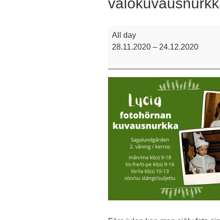
valokuvausnurkk
Lucia
All day
fotohörna
28.11.2020
–
24.12.2020
-
Lucia
valokuvausnurkka