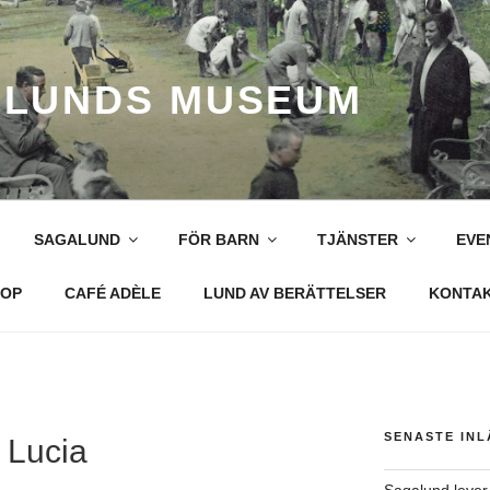
LUNDS MUSEUM
SAGALUND
FÖR BARN
TJÄNSTER
EVE
OP
CAFÉ ADÈLE
LUND AV BERÄTTELSER
KONTA
SENASTE IN
 Lucia