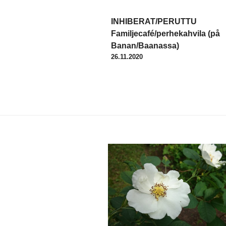
Inläggsnavigering
INHIBERAT/PERUTTU
Familjecafé/perhekahvila (på
Banan/Baanassa)
26.11.2020