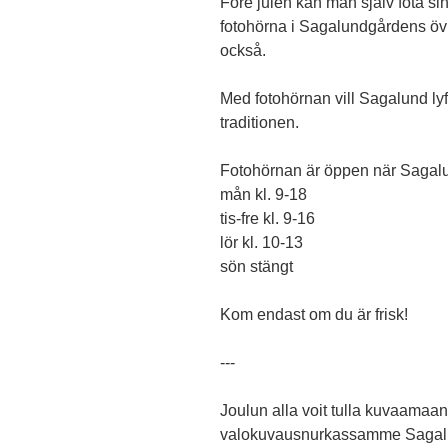
Före julen kan man själv fota si
fotohörna i Sagalundgårdens övr
också.
Med fotohörnan vill Sagalund ly
traditionen.
Fotohörnan är öppen när Sagal
mån kl. 9-18
tis-fre kl. 9-16
lör kl. 10-13
sön stängt
Kom endast om du är frisk!
---
Joulun alla voit tulla kuvaamaa
valokuvausnurkassamme Sagalun