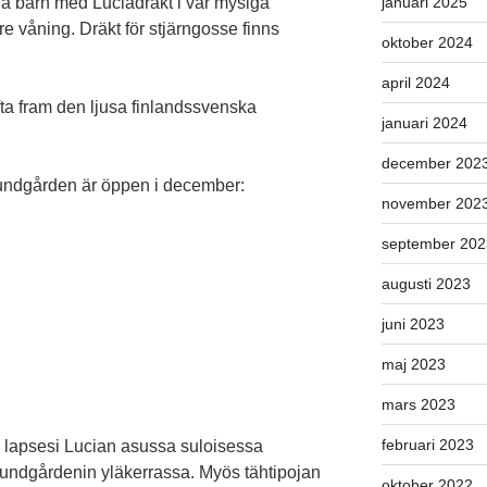
na barn med Luciadräkt i vår mysiga
januari 2025
e våning. Dräkt för stjärngosse finns
oktober 2024
april 2024
fta fram den ljusa finlandssvenska
januari 2024
december 202
undgården är öppen i december:
november 202
september 202
augusti 2023
juni 2023
maj 2023
mars 2023
februari 2023
n lapsesi Lucian asussa suloisessa
dgårdenin yläkerrassa. Myös tähtipojan
oktober 2022