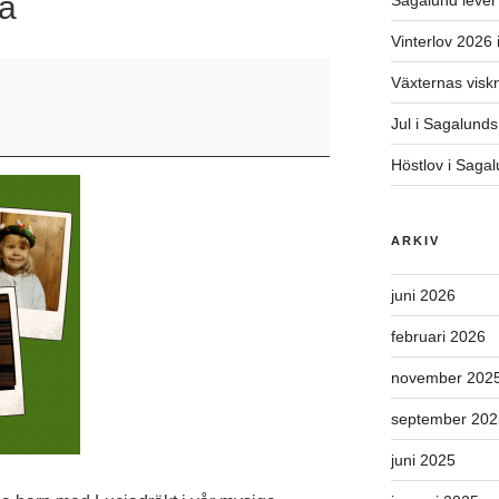
a
Sagalund lever 
Vinterlov 2026
Växternas viskn
Jul i Sagalund
Höstlov i Saga
ARKIV
juni 2026
februari 2026
november 202
september 202
juni 2025