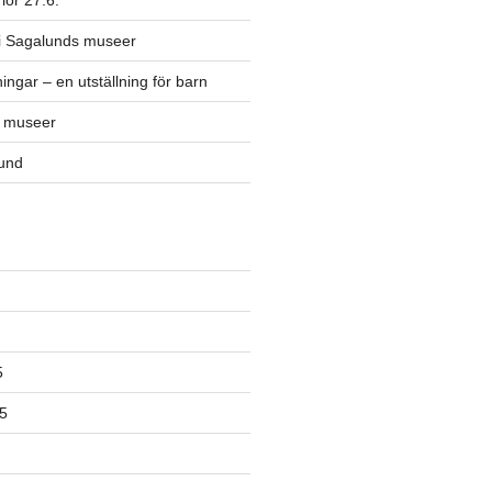
lör 27.6.
 i Sagalunds museer
ingar – en utställning för barn
s museer
lund
5
5