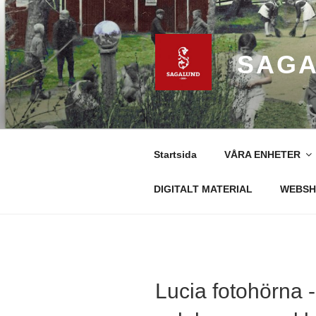
Hoppa
till
innehåll
SAGA
Startsida
VÅRA ENHETER
DIGITALT MATERIAL
WEBSH
Lucia fotohörna -