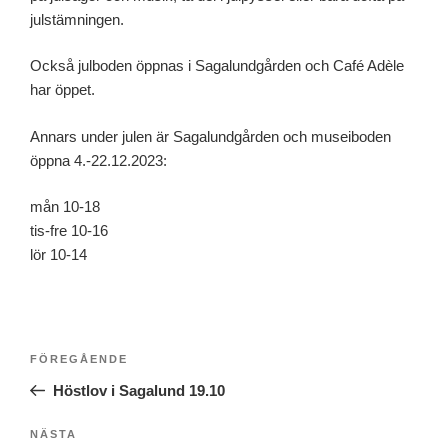
julstämningen.
Också julboden öppnas i Sagalundgården och Café Adèle
har öppet.
Annars under julen är Sagalundgården och museiboden
öppna 4.-22.12.2023:
mån 10-18
tis-fre 10-16
lör 10-14
Inläggsnavigering
Föregående
FÖREGÅENDE
inlägg
Höstlov i Sagalund 19.10
Nästa
NÄSTA